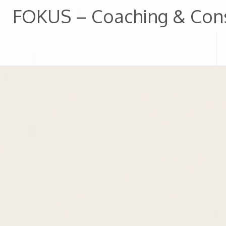
Zum
FOKUS – Coaching & Cons
Inhalt
springen